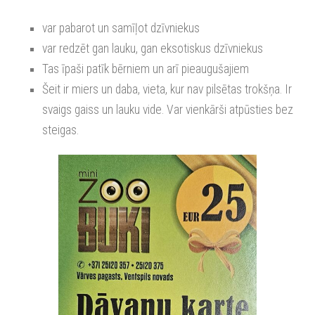
var pabarot un samīļot dzīvniekus
var redzēt gan lauku, gan eksotiskus dzīvniekus
Tas īpaši patīk bērniem un arī pieaugušajiem
Šeit ir miers un daba, vieta, kur nav pilsētas trokšņa. Ir
svaigs gaiss un lauku vide. Var vienkārši atpūsties bez
steigas.